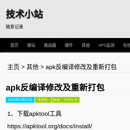
技术小站
随意记录
首页
建站
路由器
硬件
其他
VPS监测
在
主页
>
其他
>
apk反编译修改及重新打包
apk反编译修改及重新打包
2025年2月11日
apk
无评论
阅读： 8,931 次
反
编
译
1、下载apktool工具
修
改
及
https://apktool.org/docs/install/
重