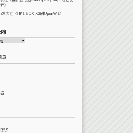
教程
》
n
发表在《
HK1 BOX X3刷OpenWrt
》
归档
目录
他
站
件
由器
录
章
RSS