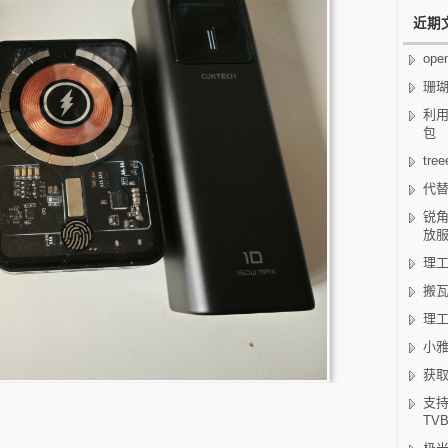
近期
op
珊
利用
包
tr
代替
锐角
放
理工
搬瓦
理工
小雅
获取
支持
TV