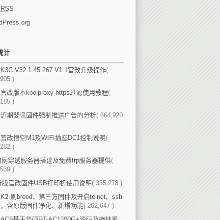
论
RSS
dPress.org
统计
3C V32.1.45.267 V1.1官改升级操作
(
905 )
官改版本koolproxy https过滤使用教程
(
185 )
于近期斐讯固件强制推送广告的分析
( 664,920
官改悟空M1及WIFI插座DC1控制说明
(
282 )
p内网穿透服务器搭建及免费frp服务器提供
(
539 )
新版官改固件USB打印机使用说明
( 355,278 )
K2 刷breed、第三方固件及开启telnet、ssh
法，含原版固件净化、新增功能
( 262,647 )
AC9基于华硕RT-AC1200G+源码及梅林源