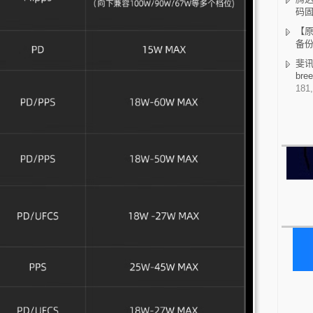
码
【原
备
斐讯K
br
181,