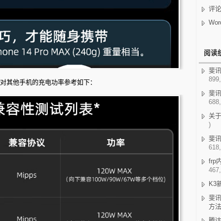
评
Wor
阅读
斐讯K
899,
，对其他手机的充电功率参考如下：
斐讯
688,
关
)
斐讯
618,
fr
467,
K3
斐讯
方
腾达