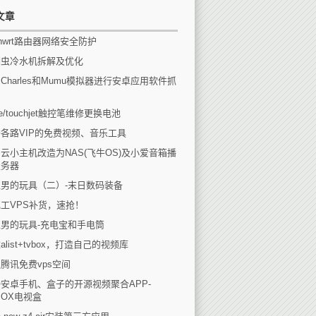
文章
enwrt路由器网络安全防护
瑚虫冷水机拆解及优化
Charles和Mumu模拟器进行安卓应用软件抓
eee/touchjet触控笔维修更换电池
各路VIP的免费视频、音乐工具
云小主机改造为NAS(飞牛OS)及小爱音箱播
服务器
男的玩具（二）-末日数码装备
工VPS补货，速抢！
男的玩具-充电宝和手电筒
alist+tvbox，打造自己的视频库
腾讯免费vps空间
安卓手机、盒子的开源视频聚合APP-
BOX电视盒