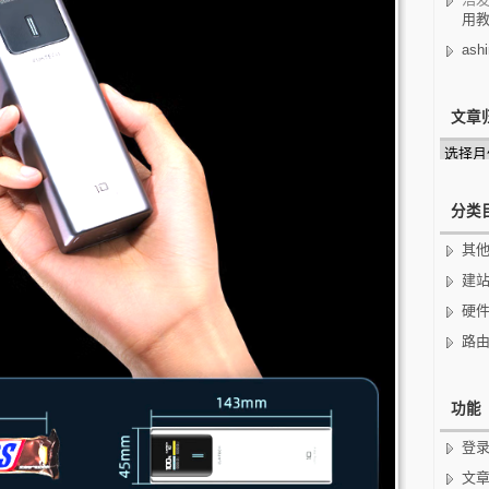
用
ashi
文章
文
章
归
档
分类
其
建
硬
路
功能
登
文