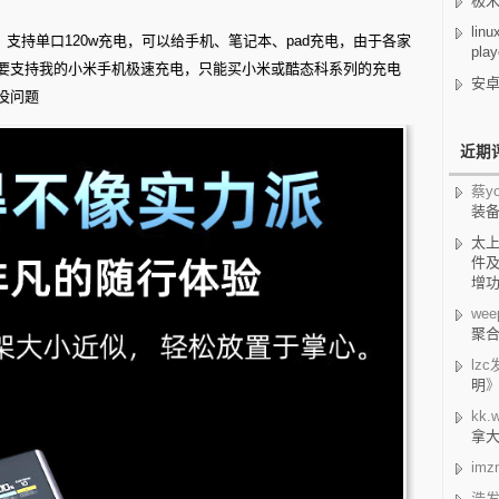
极米
lin
时，支持单口120w充电，可以给手机、笔记本、pad充电，由于各家
play
要支持我的小米手机极速充电，只能买小米或酷态科系列的充电
安卓
没问题
近期
蔡yo
装
太
件及
增
wee
聚合
lzc
明
kk.w
拿
imz
浩