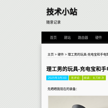
技术小站
随意记录
首页
建站
路由器
硬件
主页
>
硬件
>
理工男的玩具-充电宝和手电
理工男的玩具-充电宝和手
2025年3月3日
理
无评论
阅读： 8,738 次
工
男
的
先晒晒我现在的装备：
玩
具-
充
电
宝