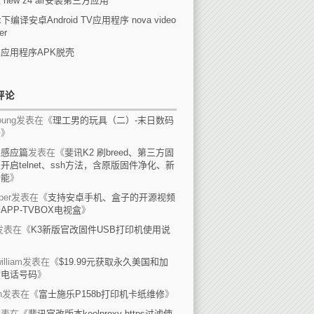
 new z4 air安装第三方应用
ux下编译安卓Android TV应用程序 nova video
er
应用程序APK脱壳
评论
ung
发表在《
理工男的玩具（二）-末日数码
备
》
上感应篇
发表在《
斐讯K2 刷breed、第三方固
开启telnet、ssh方法，含原版固件净化、新
功能
》
per
发表在《
支持安卓手机、盒子的开源视频
APP-TVBOX电视盒
》
发表在《
K3新版官改固件USB打印机使用说
》
illiam
发表在《
$19.99元获取永久美国和加
大电话号码
》
n
发表在《
富士施乐P158b打印机卡纸维修
》
发表在《
斐讯官改版本koolproxy https过滤使