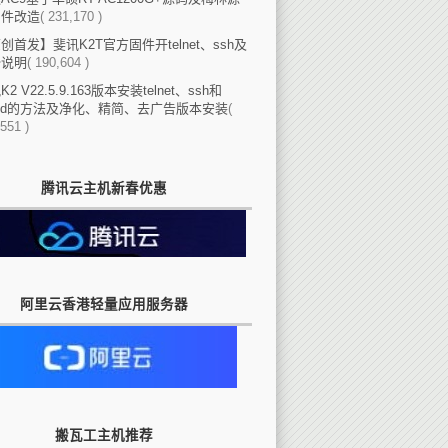
固件改造
( 231,170 )
创首发】斐讯K2T官方固件开telnet、ssh及
份说明
( 190,604 )
2 V22.5.9.163版本安装telnet、ssh和
eed的方法及净化、精简、去广告版本安装
(
551 )
腾讯云主机新春优惠
阿里云香港轻量应用服务器
搬瓦工主机推荐