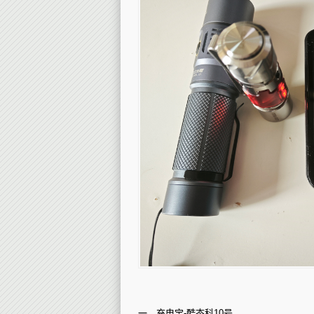
和
手
电
筒
一、充电宝-酷态科10号