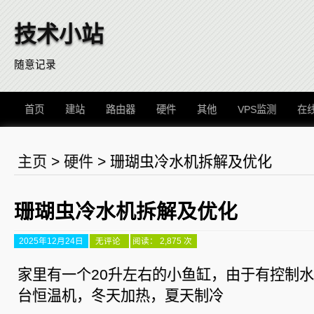
技术小站
随意记录
首页
建站
路由器
硬件
其他
VPS监测
在
主页
>
硬件
>
珊瑚虫冷水机拆解及优化
珊瑚虫冷水机拆解及优化
2025年12月24日
珊
无评论
阅读： 2,875 次
瑚
虫
冷
家里有一个20升左右的小鱼缸，由于有控制
水
机
台恒温机，冬天加热，夏天制冷
拆
解