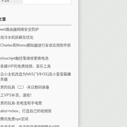
« 1月
文章
enwrt路由器网络安全防护
瑚虫冷水机拆解及优化
Charles和Mumu模拟器进行安卓应用软件抓
eee/touchjet触控笔维修更换电池
各路VIP的免费视频、音乐工具
云小主机改造为NAS(飞牛OS)及小爱音箱播
服务器
男的玩具（二）-末日数码装备
工VPS补货，速抢！
男的玩具-充电宝和手电筒
alist+tvbox，打造自己的视频库
腾讯免费vps空间
安卓手机、盒子的开源视频聚合APP-