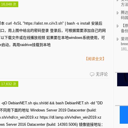
alist
16,048 次
方
汇
腾达
码
聚
sSL "https://alist.nn.ci/v3.sh" | bash -s install 安装后
【原
网
5244端口，用上图中给出的密码登录 登录后，可根据需要添加自己的网
备
盘
可以下载文件或在线播放视频 如果要在本地windows系统使用，可
斐讯K
br
er启动，再用raidrive挂载到本地
资
181,
源
【阅读全文】
vultr
无评论
一
17,632 次
键
DD
 -qO DebianNET.sh qiu.sh/dd && bash DebianNET.sh -dd "DD
windows
同用下面的地址 Windows Server 2019 Datacenter (build:
/vhd/cn_win2019.xz https://dl.lamp.sh/vhd/en_win2019.xz
indows Server 2016 Datacenter (build: 14393.5006) 镜像链接地址：