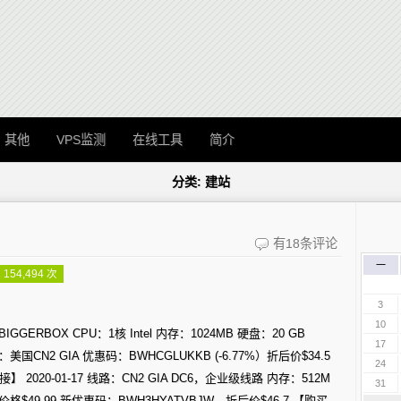
其他
VPS监测
在线工具
简介
分类: 建站
搬
有18条评论
一
瓦
154,494 次
工
3
VPS
10
GGERBOX CPU：1核 Intel 内存：1024MB 硬盘：20 GB
17
补
：美国CN2 GIA 优惠码：BWHCGLUKKB (-6.77%）折后价$34.5
24
货，
20-01-17 线路：CN2 GIA DC6，企业级线路 内存：512M
31
付价格$49.99 新优惠码：BWH3HYATVBJW，折后价$46.7 【购买