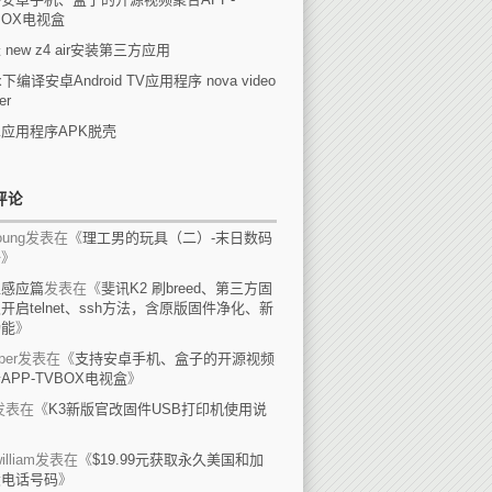
BOX电视盒
 new z4 air安装第三方应用
ux下编译安卓Android TV应用程序 nova video
er
应用程序APK脱壳
评论
ung
发表在《
理工男的玩具（二）-末日数码
备
》
上感应篇
发表在《
斐讯K2 刷breed、第三方固
开启telnet、ssh方法，含原版固件净化、新
功能
》
per
发表在《
支持安卓手机、盒子的开源视频
APP-TVBOX电视盒
》
发表在《
K3新版官改固件USB打印机使用说
》
illiam
发表在《
$19.99元获取永久美国和加
大电话号码
》