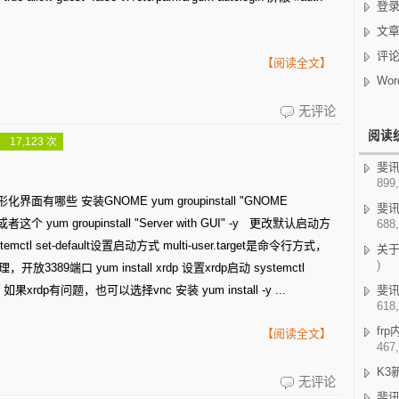
桌
登
面
文
和
评
【阅读全文】
远
Wor
程
Centos
无评论
管
阅读
7
 17,123 次
理
安
斐讯K
899,
装
界面有哪些 安装GNOME yum groupinstall "GNOME
斐讯
图
ols" 或者这个 yum groupinstall "Server with GUI" -y 更改默认启动方
688,
形
temctl set-default设置启动方式 multi-user.target是命令行方式，
关
)
开放3389端口 yum install xrdp 设置xrdp启动 systemctl
界
vps， 如果xrdp有问题，也可以选择vnc 安装 yum install -y ...
斐讯
面
618,
fr
【阅读全文】
467,
K3
用
无评论
斐讯