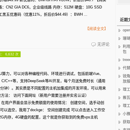
速
路：CN2 GIA DC6，企业级线路 内存：512M 硬盘：10G SSD
抢！
瓦工黑五优惠码（优惠11%，折后价$44.49）：BWH ...
近期
【阅读全文】
op
珊
获
无评论
利用
包
取
： 6,632 次
tr
腾
代替
讯
PU算力，可以对各种编程代码、环境进行调试，包括前端Vue、
锐角
免
AVA、C/C++等，支持DeepSeek等AI开发，每个月送免费时长（通用
放
费
000分钟）。其实质是不同配置的主机加集成的开发环境，可以用来
理工
取方法： 访问下面网址（新用户需要注册并实名认证）
vps
搬瓦
com/ 注册登录后，在用户界面会显示免费额度的使用情况： 创建空间，选手动创
空
理工
以选空，我用了dockge： 空间创建完成 可以点击进入工作空
小雅
间
G内存，4G硬盘的配置，这个就是你获取到的免费vps主机
获取
支持