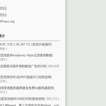
录
章
RSS
论
RSS
dPress.org
统计
3C V32.1.45.267 V1.1官改升级操作
(
896 )
官改版本koolproxy https过滤使用教程
(
183 )
于近期斐讯固件强制推送广告的分析
( 664,918
官改悟空M1及WIFI插座DC1控制说明
(
278 )
p内网穿透服务器搭建及免费frp服务器提供
(
472 )
新版官改固件USB打印机使用说明
( 355,272 )
K2 刷breed、第三方固件及开启telnet、ssh