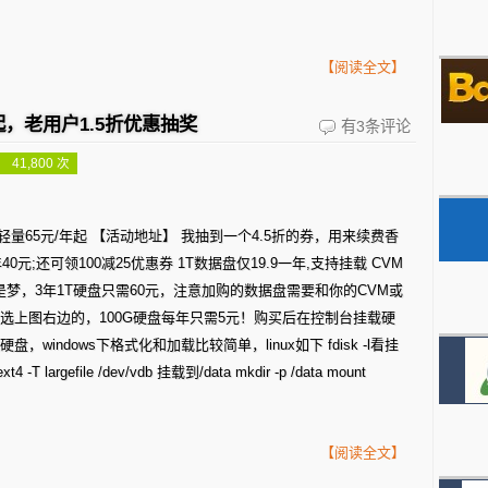
【阅读全文】
起，老用户1.5折优惠抽奖
腾
有3条评论
讯
 41,800 次
云
主
用户轻量65元/年起 【活动地址】 我抽到一个4.5折的券，用来续费香
机
年40元;还可领100减25优惠券 1T数据盘仅19.9一年,支持挂载 CVM
活
盘鸡不是梦，3年1T硬盘只需60元，注意加购的数据盘需要和你的CVM或
选上图右边的，100G硬盘每年只需5元！购买后在控制台挂载硬
动，
indows下格式化和加载比较简单，linux如下 fdisk -l看挂
新
largefile /dev/vdb 挂载到/data mkdir -p /data mount
用
户
【阅读全文】
65
元/