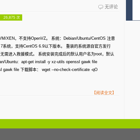
vps
无评论
年
一
 26,875 次
起，
键
老
dd
用
XEN，不支持OpenVZ。 系统：Debian/Ubuntu/CentOS 注意
脚
S 7系统，支持CentOS 6.9以下版本。 重装的系统源自官方发行
户
本
无需进入救援模式。 系统安装完成后的默认用户名为root，默认
1.5
​ apt-get install -y xz-utils openssl gawk file ​ ​
折
ssl gawk file 下载脚本： wget --no-check-certificate -qO
优
惠
【阅读全文】
抽
奖