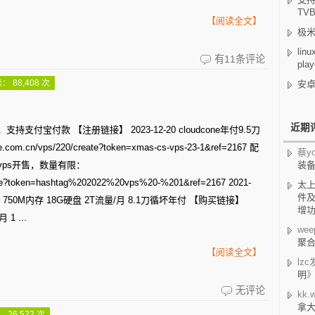
TV
【阅读全文】
极米
lin
cloudcone
有11条评论
play
圣
： 88,408 次
安卓
诞
特
近期
宝付款 【注册链接】 2023-12-20 cloudcone年付9.5刀
价
m.cn/vps/220/create?token=xmas-cs-vps-23-1&ref=2167 配
蔡yo
优
99刀vps开售，数量有限：
装
reate?token=hashtag%202022%20vps%20-%201&ref=2167 2021-
太
惠
件及
e 1CPU 750M内存 18G硬盘 2T流量/月 8.1刀循坏年付 【购买链接】
VPS
增
1 ...
wee
聚合
【阅读全文】
lzc
明
利
无评论
kk.w
拿
用
 26,522 次