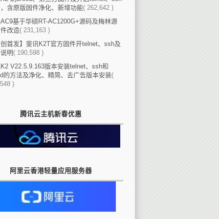
法，含原版固件净化、新增功能
( 262,642 )
AC9基于华硕RT-AC1200G+源码及梅林源
固件改造
( 231,163 )
创首发】斐讯K2T官方固件开telnet、ssh及
份说明
( 190,598 )
2 V22.5.9.163版本安装telnet、ssh和
eed的方法及净化、精简、去广告版本安装
(
548 )
腾讯云主机新春优惠
阿里云香港轻量应用服务器