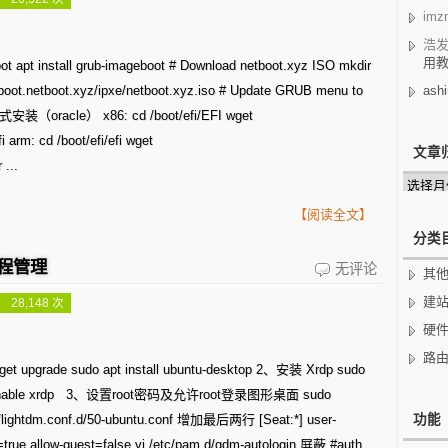
imz
netboot.xyz
浩
重
用
 apt install grub-imageboot # Download netboot.xyz ISO mkdir
装
/boot.netboot.xyz/ipxe/netboot.xyz.iso # Update GRUB menu to
ashi
vps
I模式安装（oracle） x86: cd /boot/efi/EFI wget
i arm: cd /boot/efi/efi wget
文章
 ...
文
章
归
【阅读全文】
档
分类
远程管理
Ubuntu
无评论
其
20.04
建
 28,148 次
安
硬
路
装
t upgrade sudo apt install ubuntu-desktop 2、安装 Xrdp sudo
图
ctl enable xrdp 3、设置root密码及允许root登录图形桌面 sudo
形
/lightdm.conf.d/50-ubuntu.conf 增加最后两行 [Seat:*] user-
功能
=true allow-guest=false vi /etc/pam.d/gdm-autologin 屏蔽 #auth