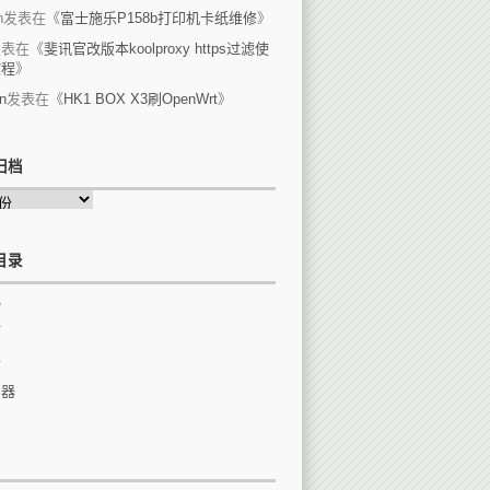
n
发表在《
富士施乐P158b打印机卡纸维修
》
发表在《
斐讯官改版本koolproxy https过滤使
教程
》
n
发表在《
HK1 BOX X3刷OpenWrt
》
归档
目录
他
站
件
由器