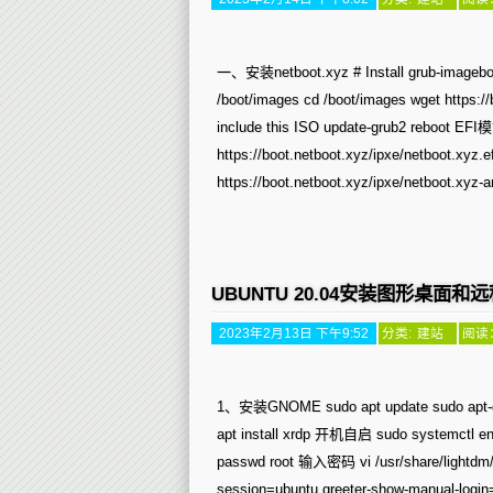
一、安装netboot.xyz # Install grub-imageboot
/boot/images cd /boot/images wget https:/
include this ISO update-grub2 reboot EF
https://boot.netboot.xyz/ipxe/netboot.xyz.ef
https://boot.netboot.xyz/ipxe/netboot.xyz-ar
UBUNTU 20.04安装图形桌面和
2023年2月13日 下午9:52
分类:
建站
阅读：
1、安装GNOME sudo apt update sudo apt-ge
apt install xrdp 开机自启 sudo system
passwd root 输入密码 vi /usr/share/lightdm
session=ubuntu greeter-show-manual-login